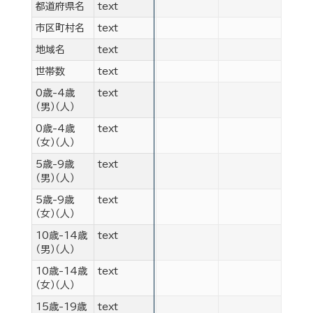
都道府県名
text
市区町村名
text
地域名
text
世帯数
text
0歳-4歳
text
（男）（人）
0歳-4歳
text
（女）（人）
5歳-9歳
text
（男）（人）
5歳-9歳
text
（女）（人）
10歳-14歳
text
（男）（人）
10歳-14歳
text
（女）（人）
15歳-19歳
text