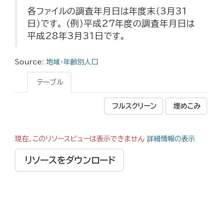
各ファイルの調査年月日は年度末（3月31
大仙市オープンデータサ
日）です。 （例）平成27年度の調査年月日は
平成28年3月31日です。
グループ一覧
Source:
地域・年齢別人口
組織一覧
テーブル
フルスクリーン
埋めこみ
現在、このリソースビューは表示できません
詳細情報の表示
リソースをダウンロード