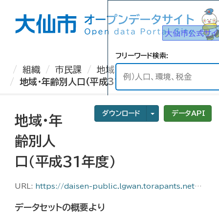
ス
キ
ッ
プ
し
て
大仙市公式
内
組織
市民課
地域・年齢別人口
容
地域・年齢別人口(平成31年度)
フリーワード検索
へ
ダウンロード
データAPI
地域・年
齢別人
一覧から探す
口(平成31年度)
分野別に探す
URL:
https://daisen-public.lgwan.torapants.net/open-data/dataset/ab029e2d-b7d0-42e7-818c-68dc1c307fe6/resource/0bd2706b-a165-4357-949f-3ded2f624202/download/h31.csv
データセットの概要より