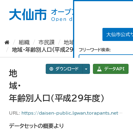
ス
キ
ッ
プ
し
て
大仙市公式
内
組織
市民課
地域・年齢別人口
容
地域・年齢別人口(平成29年度)
フリーワード検索
へ
ダウンロード
データAPI
地
域・
一覧から探す
年齢別人口(平成29年度)
分野別に探す
URL:
https://daisen-public.lgwan.torapants.net/open-data/dataset/ab029e2d-b7d0-42e7-818c-68dc1c307fe6/resource/0e7487d6-dbe3-4a60-a1e2-dee5e4c74cd7/download/h29.csv
データセットの概要より