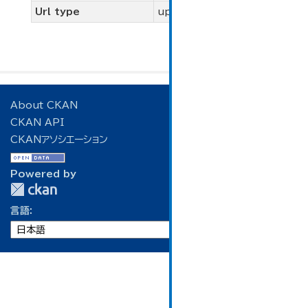
Url type
upload
About CKAN
CKAN API
CKANアソシエーション
Powered by
言語