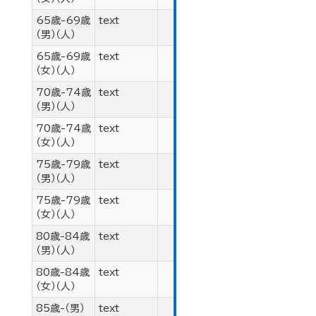
65歳-69歳
text
（男）（人）
65歳-69歳
text
（女）（人）
70歳-74歳
text
（男）（人）
70歳-74歳
text
（女）（人）
75歳-79歳
text
（男）（人）
75歳-79歳
text
（女）（人）
80歳-84歳
text
（男）（人）
80歳-84歳
text
（女）（人）
85歳-（男）
text