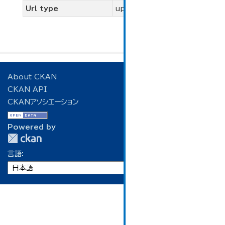
Url type
upload
About CKAN
CKAN API
CKANアソシエーション
Powered by
言語