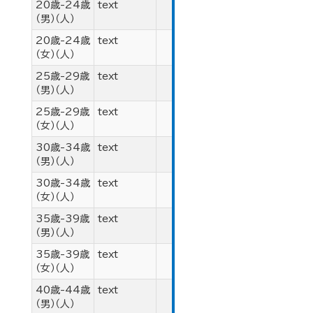
20歳-24歳
text
（男）（人）
20歳-24歳
text
（女）（人）
25歳-29歳
text
（男）（人）
25歳-29歳
text
（女）（人）
30歳-34歳
text
（男）（人）
30歳-34歳
text
（女）（人）
35歳-39歳
text
（男）（人）
35歳-39歳
text
（女）（人）
40歳-44歳
text
（男）（人）