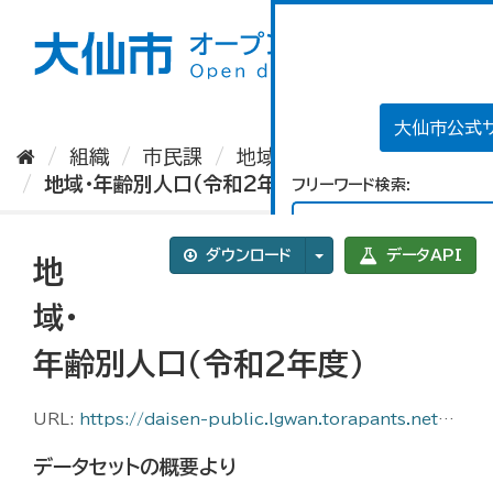
ス
キ
ッ
プ
し
て
大仙市公式
内
組織
市民課
地域・年齢別人口
容
地域・年齢別人口(令和2年度)
フリーワード検索
へ
ダウンロード
データAPI
地
域・
一覧から探す
年齢別人口(令和2年度)
分野別に探す
URL:
https://daisen-public.lgwan.torapants.net/open-data/dataset/ab029e2d-b7d0-42e7-818c-68dc1c307fe6/resource/18d7b0a5-d32f-43c1-bf49-9aeace3bcd6f/download/r02.csv
データセットの概要より