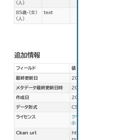
（人）
85歳-（女）
text
（人）
追加情報
フィールド
値
最終更新日
2024年9月4日
メタデータ最終更新日時
2026年6月5日
作成日
2024年9月4日
データ形式
CSV
ライセンス
クリエイティブ・コモンズ 表
示
Ckan url
https://daisen-
public.lgwan.torapan