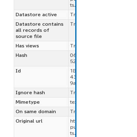
ts.net
Datastore active
True
Datastore contains
True
all records of
source file
Has views
True
Hash
060298952a862791
520ce8c5eea91af8
Id
18d7b0a5-d32f-
43c1-bf49-
9aeace3bcd6f
Ignore hash
True
Mimetype
text/csv
On same domain
True
Original url
https://daisen-
public.lgwan.torapan
ts.net/open-