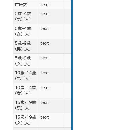
世帯数
text
0歳-4歳
text
（男）（人）
0歳-4歳
text
（女）（人）
5歳-9歳
text
（男）（人）
5歳-9歳
text
（女）（人）
10歳-14歳
text
（男）（人）
10歳-14歳
text
（女）（人）
15歳-19歳
text
（男）（人）
15歳-19歳
text
（女）（人）