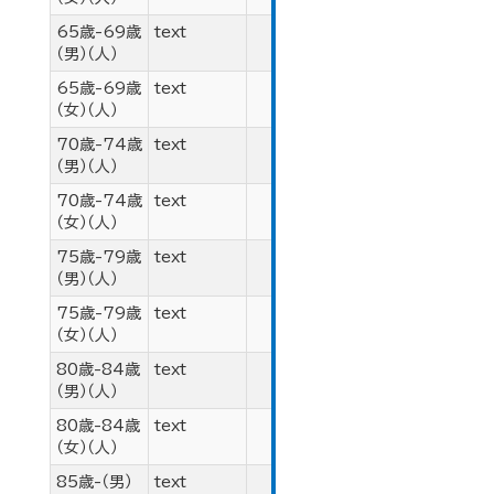
65歳-69歳
text
（男）（人）
65歳-69歳
text
（女）（人）
70歳-74歳
text
（男）（人）
70歳-74歳
text
（女）（人）
75歳-79歳
text
（男）（人）
75歳-79歳
text
（女）（人）
80歳-84歳
text
（男）（人）
80歳-84歳
text
（女）（人）
85歳-（男）
text