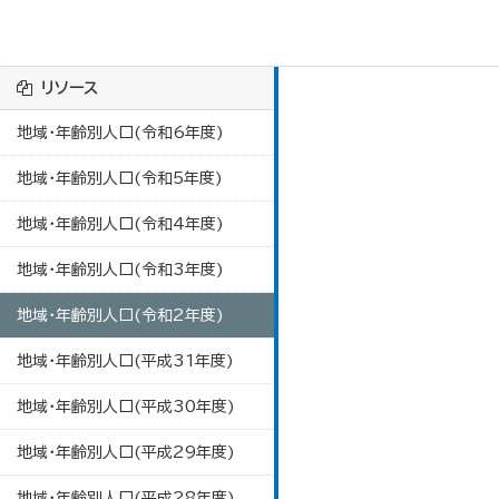
リソース
地域・年齢別人口(令和6年度)
地域・年齢別人口(令和5年度)
地域・年齢別人口(令和4年度)
地域・年齢別人口(令和3年度)
地域・年齢別人口(令和2年度)
地域・年齢別人口(平成31年度)
地域・年齢別人口(平成30年度)
地域・年齢別人口(平成29年度)
地域・年齢別人口(平成28年度)