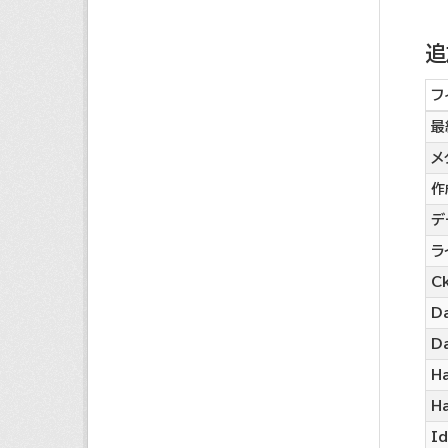
追
フ
最
メ
作
デ
ラ
Ck
Da
Da
Ha
H
Id