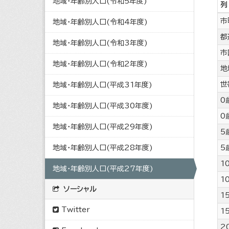
地域・年齢別人口(令和5年度)
列
市
地域・年齢別人口(令和4年度)
都
地域・年齢別人口(令和3年度)
市
地域・年齢別人口(令和2年度)
地
世
地域・年齢別人口(平成31年度)
0
地域・年齢別人口(平成30年度)
0
地域・年齢別人口(平成29年度)
5
地域・年齢別人口(平成28年度)
5
1
地域・年齢別人口(平成27年度)
1
ソーシャル
1
Twitter
1
2