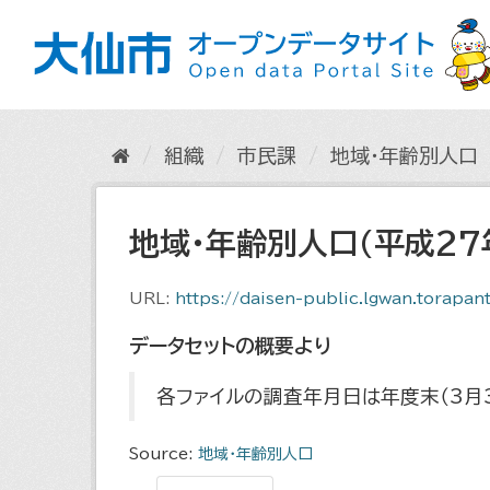
ス
キ
ッ
プ
し
て
内
組織
市民課
地域・年齢別人口
容
へ
地域・年齢別人口(平成27
URL:
https://daisen-public.lgwan.torapants.net/o
データセットの概要より
各ファイルの調査年月日は年度末（3月3
Source:
地域・年齢別人口