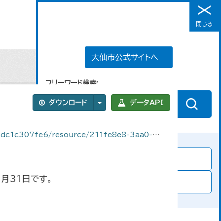
大仙市公式サイトへ
閉じる
メニュー
大仙市公式サイトへ
フリーワード検索
ダウンロード
データAPI
8e8-3aa0-4813-b86f-91b1113b1d74/download/h27.csv
一覧から探す
月31日です。
分野別に探す