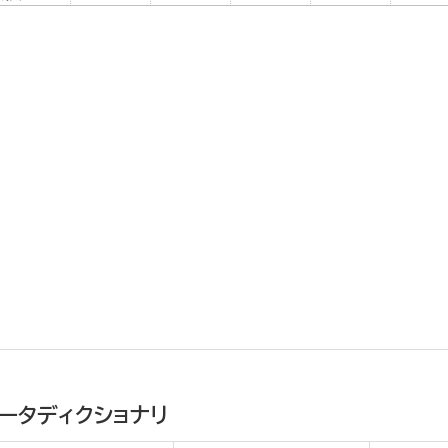
ータディクショナリ