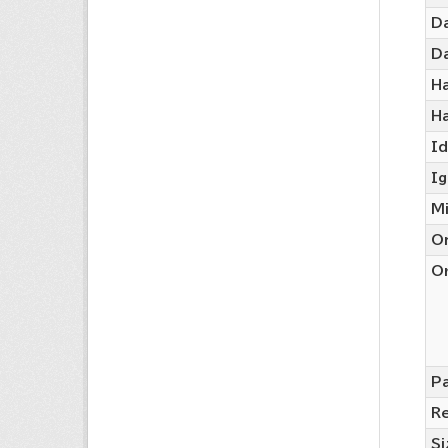
Da
Da
Ha
H
Id
I
M
O
Or
Pa
R
Si