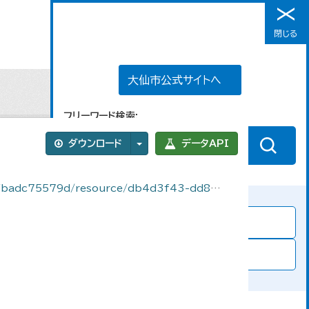
大仙市公式サイトへ
閉じる
メニュー
大仙市公式サイトへ
フリーワード検索
ダウンロード
データAPI
-4e6e-aae6-9ed6d78dd878/download/ibentoitiran2.csv
一覧から探す
分野別に探す