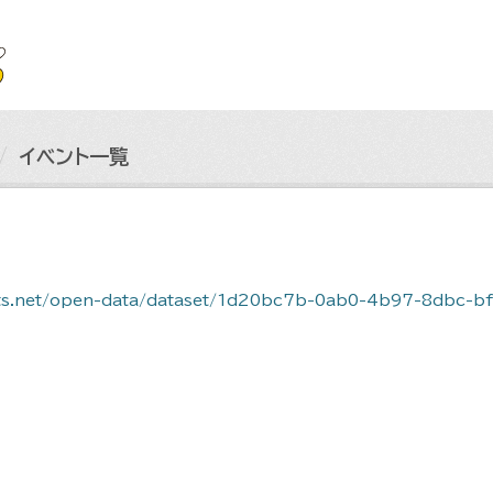
イベント一覧
-data/dataset/1d20bc7b-0ab0-4b97-8dbc-bfbadc75579d/resource/db4d3f43-dd8b