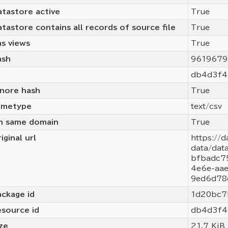
tastore active
True
tastore contains all records of source file
True
s views
True
ash
9619679
db4d3f4
gnore hash
True
imetype
text/csv
n same domain
True
iginal url
https://d
data/da
bfbadc7
4e6e-aa
9ed6d78d
ckage id
1d20bc7
esource id
db4d3f4
ze
21.7 KiB