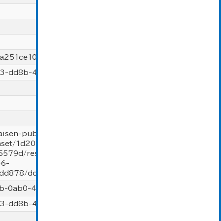
a251ce100e91b2837cb8789cc
3-dd8b-4e6e-aae6-9ed6d78dd878
aisen-public.lgwan.torapants.net/open-
taset/1d20bc7b-0ab0-4b97-8dbc-
5579d/resource/db4d3f43-dd8b-
e6-
d878/download/ibentoitiran2.csv
b-0ab0-4b97-8dbc-bfbadc75579d
3-dd8b-4e6e-aae6-9ed6d78dd878