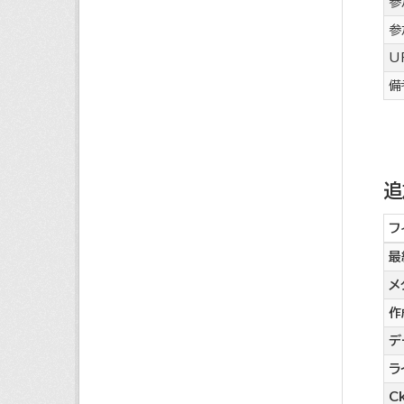
参
参
U
備
追
フ
最
メ
作
デ
ラ
Ck