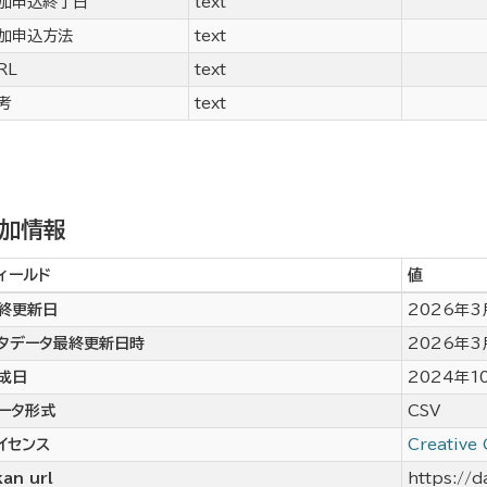
加申込終了日
text
加申込方法
text
RL
text
考
text
加情報
ィールド
値
終更新日
2026年3
タデータ最終更新日時
2026年3
成日
2024年1
ータ形式
CSV
イセンス
Creative
an url
https://d