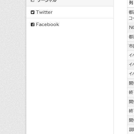
ソーシャル
列
Twitter
都
コ
Facebook
N
都
市
イ
イ
イ
開
終
開
終
開
説