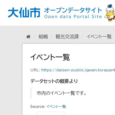
ス
キ
ッ
プ
し
て
内
組織
観光交流課
イベント一覧
容
へ
イベント一覧
URL:
https://daisen-public.lgwan.torapants.net/open
データセットの概要より
市内のイベント一覧です。
Source:
イベント一覧