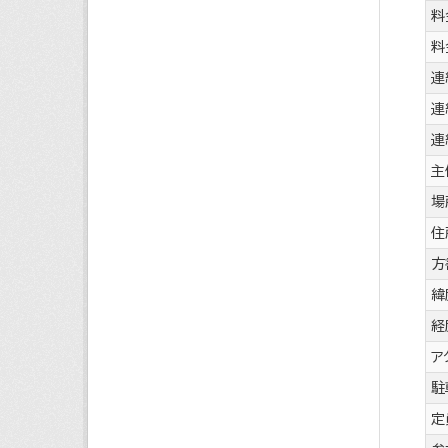
料
料
連
連
連
主
場
住
方
緯
経
ア
駐
定