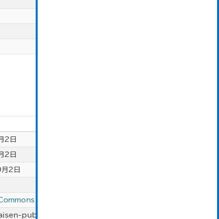
月2日
月2日
0月2日
 Commons Attribution
aisen-public.lgwan.torapants.net