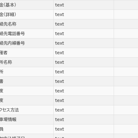
金（基本）
text
金（詳細）
text
絡先名称
text
絡先電話番号
text
絡先内線番号
text
催者
text
所名称
text
所
text
書
text
度
text
度
text
クセス方法
text
車場情報
text
員
text