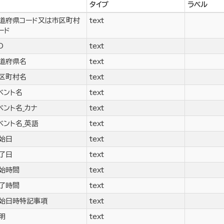
タイプ
ラベル
道府県コード又は市区町村
text
ード
O
text
道府県名
text
区町村名
text
ベント名
text
ベント名_カナ
text
ベント名_英語
text
始日
text
了日
text
始時間
text
了時間
text
始日時特記事項
text
明
text