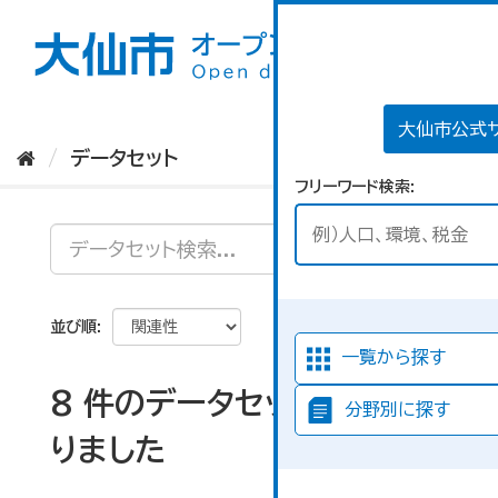
ス
キ
ッ
プ
し
て
大仙市公式
内
データセット
容
フリーワード検索
へ
並び順
一覧から探す
8 件のデータセットが見つか
分野別に探す
りました