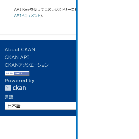
API Keyを使ってこのレジストリーにもアクセス可能です
API
(see
APIドキュメント
).
About CKAN
CKAN API
CKANアソシエーション
Powered by
言語