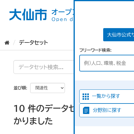
ス
キ
ッ
プ
し
て
大仙市公式
内
データセット
容
フリーワード検索
へ
並び順
一覧から探す
10 件のデータセットが見つ
分野別に探す
かりました