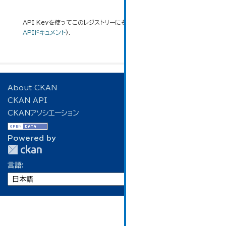
API Keyを使ってこのレジストリーにもアクセス可能です
API
(see
APIドキュメント
).
About CKAN
CKAN API
CKANアソシエーション
Powered by
言語