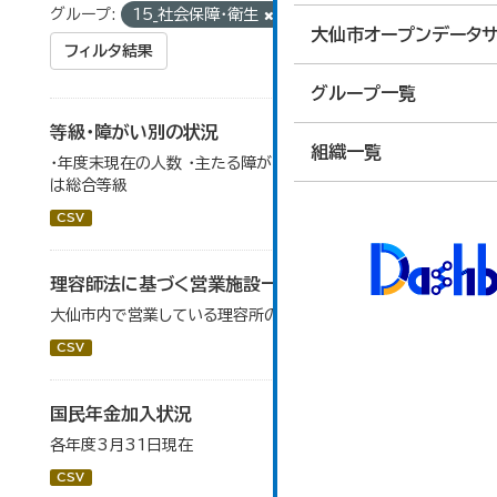
グループ:
15_社会保障・衛生
大仙市オープンデータサ
フィルタ結果
グループ一覧
等級・障がい別の状況
組織一覧
・年度末現在の人数 ・主たる障がい部位でカウント ・等級
は総合等級
CSV
理容師法に基づく営業施設一覧
大仙市内で営業している理容所の一覧を掲載します。
CSV
国民年金加入状況
各年度3月31日現在
CSV