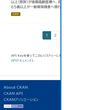
以上（原則）が後期高齢医療へ、また、退職被保険者のうち
６５歳以上が一般被保険者へ移行。
CSV
1
2
»
API Keyを使ってこのレジストリーにもアクセス可能です
API
(see
APIドキュメント
).
About CKAN
CKAN API
CKANアソシエーション