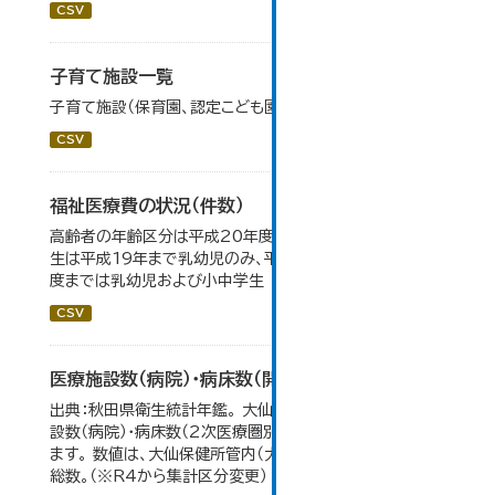
CSV
子育て施設一覧
子育て施設（保育園、認定こども園等）の一覧です。
CSV
福祉医療費の状況（件数）
高齢者の年齢区分は平成20年度から変更 乳幼児・小中高
生は平成19年まで乳幼児のみ、平成20年度から令和元年
度までは乳幼児および小中学生
CSV
医療施設数（病院）・病床数（開設主体・保健所別）
出典：秋田県衛生統計年鑑。 大仙市の統計「11-11 医療施
設数（病院）・病床数（2次医療圏別)」のデータを参照してい
ます。 数値は、大仙保健所管内（大仙市・仙北市・美郷町）の
総数。（※R4から集計区分変更）