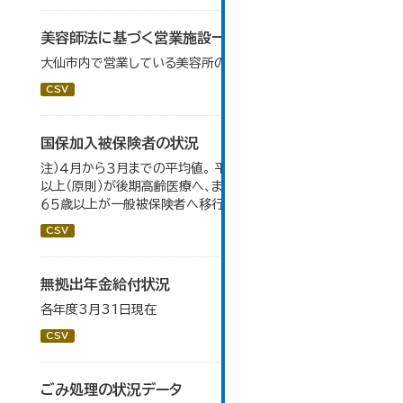
美容師法に基づく営業施設一覧
大仙市内で営業している美容所の一覧を掲載します。
CSV
国保加入被保険者の状況
注）４月から３月までの平均値。 平成２０年４月から、７５歳
以上（原則）が後期高齢医療へ、また、退職被保険者のうち
６５歳以上が一般被保険者へ移行。
CSV
無拠出年金給付状況
各年度3月31日現在
CSV
ごみ処理の状況データ