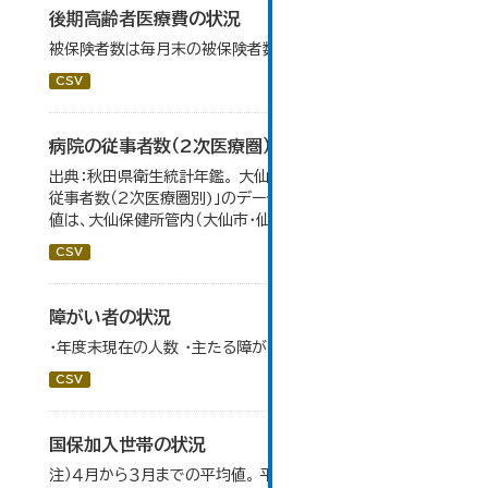
後期高齢者医療費の状況
被保険者数は毎月末の被保険者数の平均値（４月～３月）
CSV
病院の従事者数（2次医療圏）
出典：秋田県衛生統計年鑑。 大仙市の統計「11-12 病院の
従事者数（2次医療圏別)」のデータを参照しています。 数
値は、大仙保健所管内（大仙市・仙北市・美郷町）の総数。
CSV
障がい者の状況
・年度末現在の人数 ・主たる障がい部位でカウント
CSV
国保加入世帯の状況
注）４月から３月までの平均値。 平成２０年４月から、７５歳