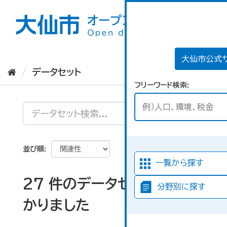
ス
キ
ッ
プ
し
て
大仙市公式
内
データセット
容
フリーワード検索
へ
並び順
一覧から探す
27 件のデータセットが見つ
分野別に探す
かりました