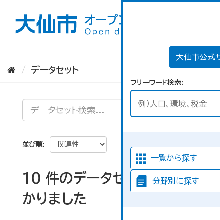
ス
キ
ッ
プ
し
て
大仙市公式
内
データセット
容
フリーワード検索
へ
並び順
一覧から探す
10 件のデータセットが見つ
分野別に探す
かりました