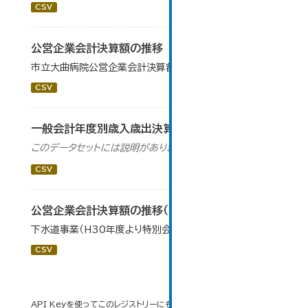
CSV
公営企業会計決算額の推移
市立大曲病院公営企業会計決算額の年度別推移です。
CSV
一般会計年度別歳入歳出決算額の推移
このデータセットには説明がありません
CSV
公営企業会計決算額の推移（下水道事業）
下水道事業（H30年度より特別会計から移行）
CSV
API Keyを使ってこのレジストリーにもアクセス可能です
API
(see