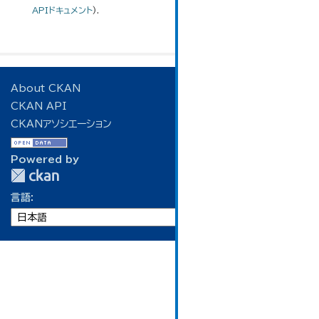
APIドキュメント
).
About CKAN
CKAN API
CKANアソシエーション
Powered by
言語