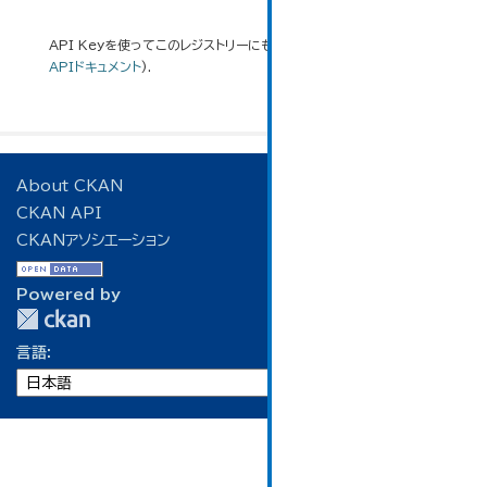
API Keyを使ってこのレジストリーにもアクセス可能です
API
(see
APIドキュメント
).
About CKAN
CKAN API
CKANアソシエーション
Powered by
言語