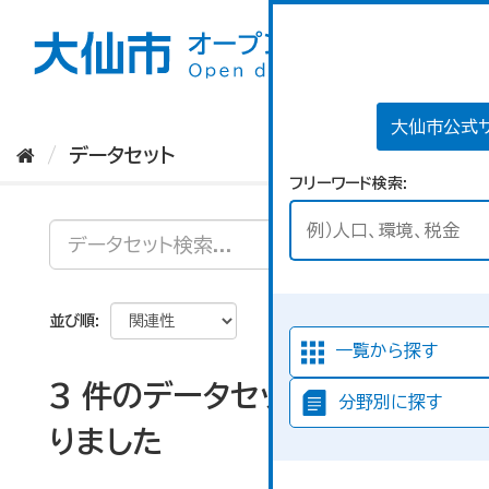
ス
キ
ッ
プ
し
て
大仙市公式
内
データセット
容
フリーワード検索
へ
並び順
一覧から探す
3 件のデータセットが見つか
分野別に探す
りました