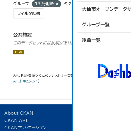
グループ:
13_行財政
タグ:
公園
大仙市オープンデータサ
フィルタ結果
グループ一覧
公共施設
組織一覧
このデータセットには説明がありません
CSV
API Keyを使ってこのレジストリーにもアクセス可能です
API
(see
APIドキュメント
).
About CKAN
CKAN API
CKANアソシエーション