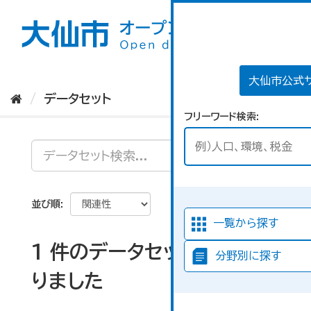
ス
キ
ッ
プ
し
て
大仙市公式
内
データセット
容
フリーワード検索
へ
並び順
一覧から探す
1 件のデータセットが見つか
分野別に探す
りました