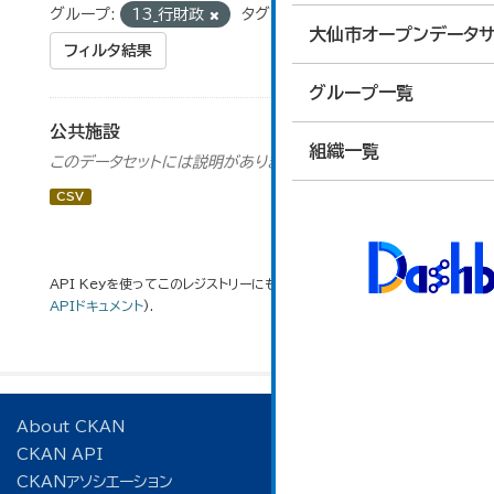
グループ:
13_行財政
タグ:
公民館
大仙市オープンデータサ
フィルタ結果
グループ一覧
公共施設
組織一覧
このデータセットには説明がありません
CSV
API Keyを使ってこのレジストリーにもアクセス可能です
API
(see
APIドキュメント
).
About CKAN
CKAN API
CKANアソシエーション