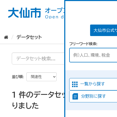
ス
キ
ッ
プ
し
て
大仙市公式
内
データセット
容
フリーワード検索
へ
並び順
一覧から探す
1 件のデータセットが見つか
分野別に探す
りました