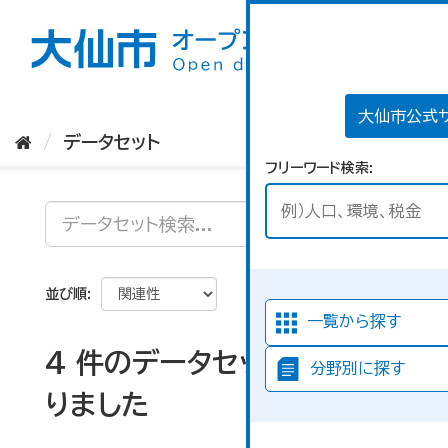
ス
キ
ッ
プ
し
て
大仙市公式
内
データセット
容
フリーワード検索
へ
並び順
一覧から探す
4 件のデータセットが見つか
分野別に探す
りました