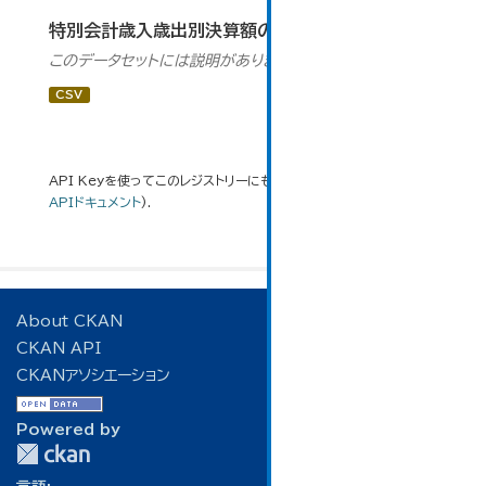
特別会計歳入歳出別決算額の推移
このデータセットには説明がありません
CSV
API Keyを使ってこのレジストリーにもアクセス可能です
API
(see
APIドキュメント
).
About CKAN
CKAN API
CKANアソシエーション
Powered by