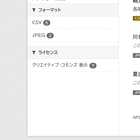
観
各
フォーマット
CS
CSV
5
JPEG
2
川
こ
ライセンス
JP
クリエイティブ・コモンズ 表示
7
夏
こ
JP
AP