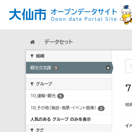
ス
キ
ッ
プ
し
て
内
データセット
容
へ
組織
観光交流課
7
グループ
10_運輸・観光
5
組織
18_その他（施設・風景・イベント画像）
2
人気のある グループ のみを表示
イ
タグ