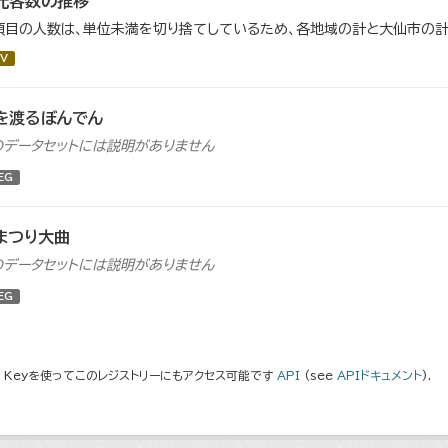
光客数の推移
項目の人数は、単位未満を切り捨てしているため、各地域の計と大仙市の計
V
を渡るぼんでん
のデータセットには説明がありません
EG
まつり大曲
のデータセットには説明がありません
EG
I Keyを使ってこのレジストリーにもアクセス可能です
API
(see
APIドキュメント
).