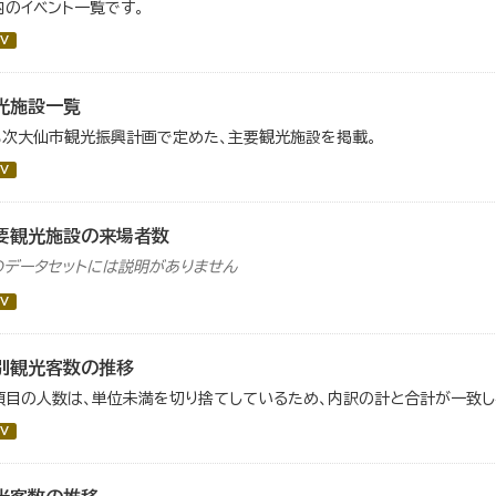
内のイベント一覧です。
V
光施設一覧
３次大仙市観光振興計画で定めた、主要観光施設を掲載。
V
要観光施設の来場者数
のデータセットには説明がありません
V
別観光客数の推移
項目の人数は、単位未満を切り捨てしているため、内訳の計と合計が一致し
V