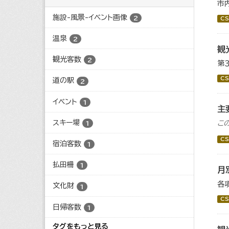
市
施設-風景-イベント画像
2
CS
温泉
2
観
観光客数
2
第
CS
道の駅
2
イベント
1
主
スキー場
こ
1
CS
宿泊客数
1
払田柵
1
月
各
文化財
1
CS
日帰客数
1
タグをもっと見る