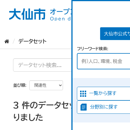
ス
キ
ッ
プ
し
て
大仙市公式
内
データセット
容
フリーワード検索
へ
並び順
一覧から探す
3 件のデータセットが見つか
分野別に探す
りました