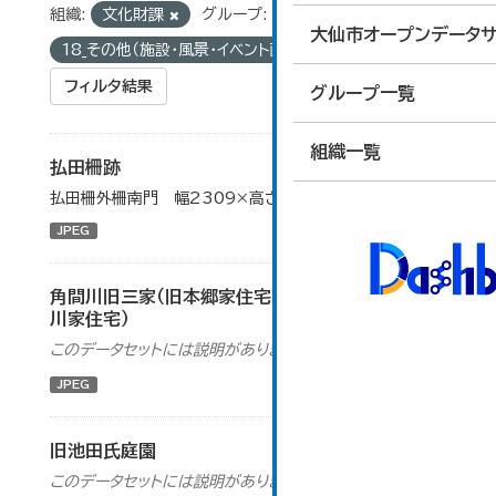
組織:
文化財課
グループ:
大仙市オープンデータサ
18_その他（施設・風景・イベント画像）
フィルタ結果
グループ一覧
組織一覧
払田柵跡
払田柵外柵南門 幅2309×高さ1732（ピクセル）
JPEG
角間川旧三家（旧本郷家住宅・旧北島家住宅・旧荒
川家住宅）
このデータセットには説明がありません
JPEG
旧池田氏庭園
このデータセットには説明がありません