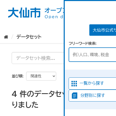
ス
キ
ッ
プ
し
て
大仙市公式
内
データセット
容
フリーワード検索
へ
並び順
一覧から探す
4 件のデータセットが見つか
分野別に探す
りました