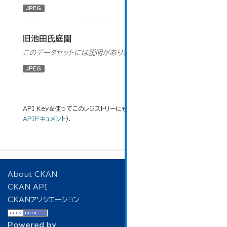
JPEG
旧池田氏庭園
このデータセットには説明がありません
JPEG
API Keyを使ってこのレジストリーにもアクセス可能です
API
(see
APIドキュメント
).
About CKAN
CKAN API
CKANアソシエーション
Powered by