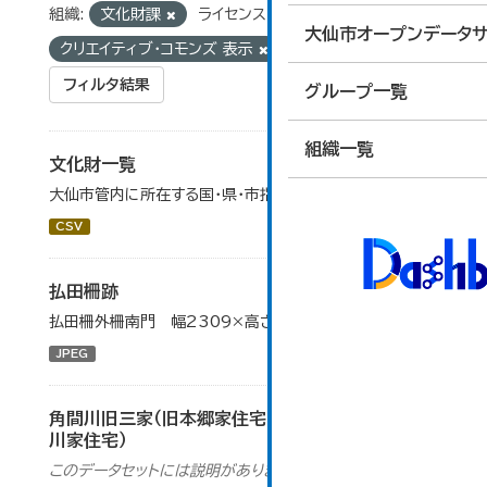
組織:
文化財課
ライセンス:
大仙市オープンデータサ
クリエイティブ・コモンズ 表示
フィルタ結果
グループ一覧
組織一覧
文化財一覧
大仙市管内に所在する国・県・市指定等文化財の一覧です。
CSV
払田柵跡
払田柵外柵南門 幅2309×高さ1732（ピクセル）
JPEG
角間川旧三家（旧本郷家住宅・旧北島家住宅・旧荒
川家住宅）
このデータセットには説明がありません