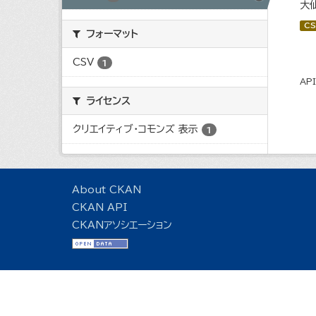
大
CS
フォーマット
CSV
1
AP
ライセンス
クリエイティブ・コモンズ 表示
1
About CKAN
CKAN API
CKANアソシエーション