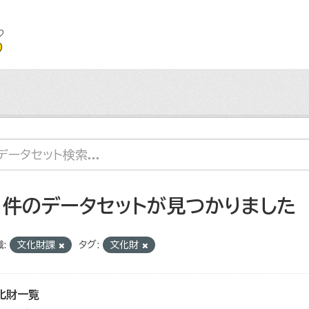
1 件のデータセットが見つかりました
:
文化財課
タグ:
文化財
化財一覧