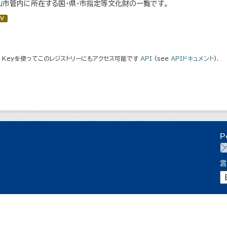
仙市管内に所在する国・県・市指定等文化財の一覧です。
V
I Keyを使ってこのレジストリーにもアクセス可能です
API
(see
APIドキュメント
).
P
言