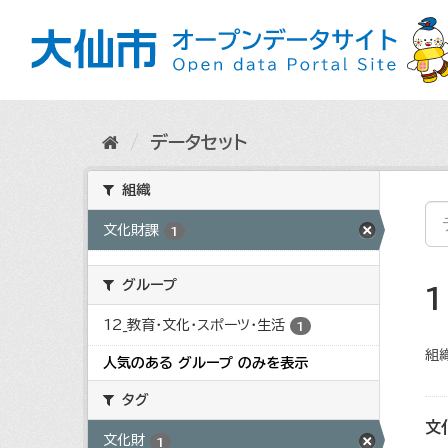
ス
キ
ッ
プ
し
て
内
データセット
容
へ
組織
文化財課
1
グループ
12_教育・文化・スポーツ・生活
1
組織
人気のある グループ のみを表示
タグ
文
文化財
1