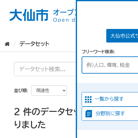
ス
キ
ッ
プ
し
て
大仙市公式
内
データセット
容
フリーワード検索
へ
並び順
一覧から探す
2 件のデータセットが見つか
分野別に探す
りました