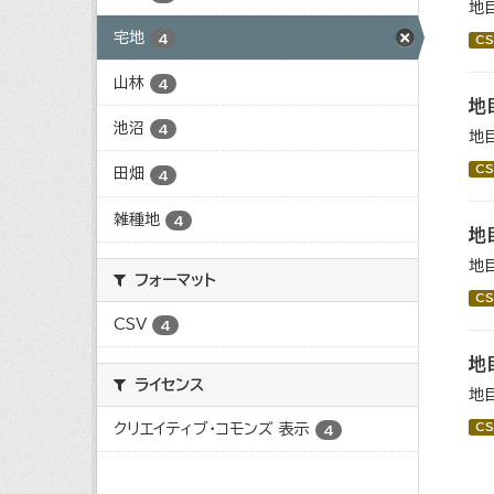
地
宅地
4
CS
山林
4
地
池沼
4
地
CS
田畑
4
雑種地
4
地
地
フォーマット
CS
CSV
4
地
ライセンス
地
クリエイティブ・コモンズ 表示
CS
4