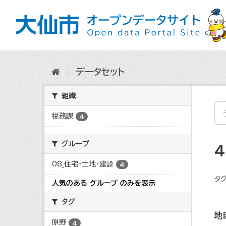
ス
キ
ッ
プ
し
て
内
データセット
容
へ
組織
税務課
4
グループ
08_住宅・土地・建設
4
タグ
人気のある グループ のみを表示
タグ
地
原野
4