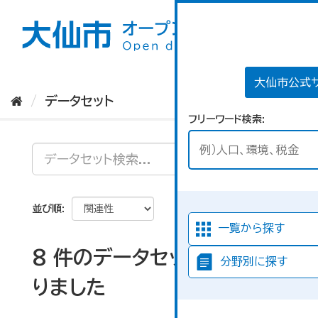
ス
キ
ッ
プ
し
て
大仙市公式
内
データセット
容
フリーワード検索
へ
並び順
一覧から探す
8 件のデータセットが見つか
分野別に探す
りました