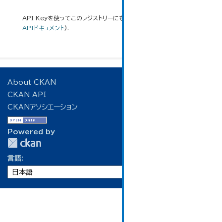
API Keyを使ってこのレジストリーにもアクセス可能です
API
(see
APIドキュメント
).
About CKAN
CKAN API
CKANアソシエーション
Powered by
言語