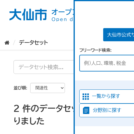
ス
キ
ッ
プ
し
て
大仙市公式
内
データセット
容
フリーワード検索
へ
並び順
一覧から探す
2 件のデータセットが見つか
分野別に探す
りました