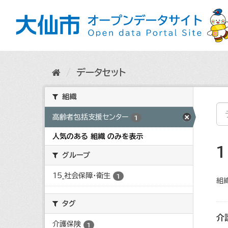
ス
キ
ッ
プ
し
て
内
データセット
容
へ
組織
高齢者包括支援センター
1
人気のある 組織 のみを表示
グループ
15_社会保障・衛生
1
組織
タグ
介
介護保険
1