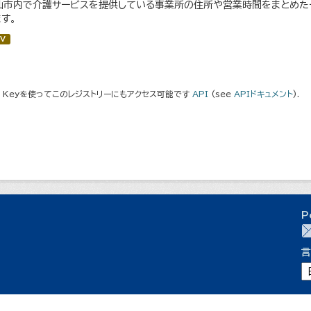
仙市内で介護サービスを提供している事業所の住所や営業時間をまとめた一
す。
V
I Keyを使ってこのレジストリーにもアクセス可能です
API
(see
APIドキュメント
).
P
言