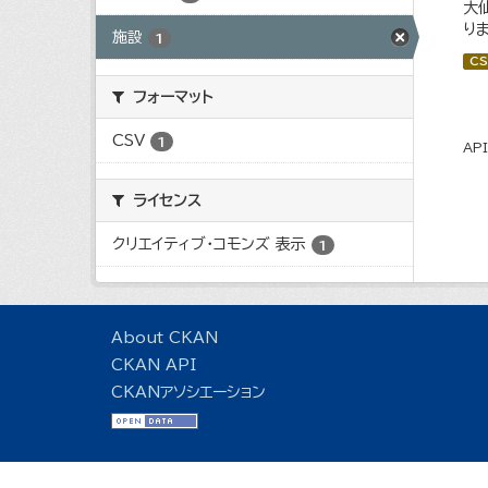
大
りま
施設
1
CS
フォーマット
CSV
1
AP
ライセンス
クリエイティブ・コモンズ 表示
1
About CKAN
CKAN API
CKANアソシエーション