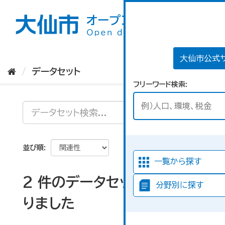
ス
キ
ッ
プ
し
て
大仙市公式
内
データセット
容
フリーワード検索
へ
並び順
一覧から探す
2 件のデータセットが見つか
分野別に探す
りました