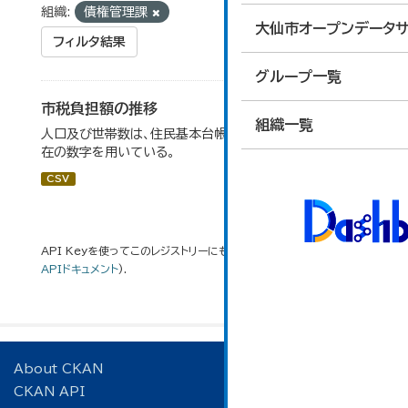
組織:
債権管理課
大仙市オープンデータサ
フィルタ結果
グループ一覧
市税負担額の推移
組織一覧
人口及び世帯数は、住民基本台帳月報における各年度末現
在の数字を用いている。
CSV
API Keyを使ってこのレジストリーにもアクセス可能です
API
(see
APIドキュメント
).
About CKAN
CKAN API