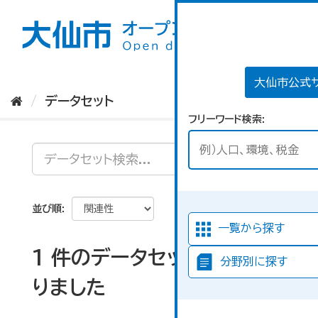
ス
キ
ッ
プ
し
て
大仙市公式
内
データセット
容
フリーワード検索
へ
並び順
一覧から探す
1 件のデータセットが見つか
分野別に探す
りました