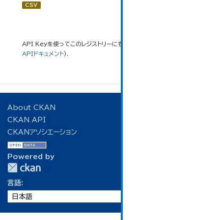
CSV
API Keyを使ってこのレジストリーにもアクセス可能です
API
(see
APIドキュメント
).
About CKAN
CKAN API
CKANアソシエーション
Powered by
言語