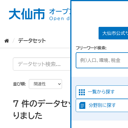
ス
キ
ッ
プ
し
て
大仙市公式
内
データセット
容
フリーワード検索
へ
並び順
一覧から探す
7 件のデータセットが見つか
分野別に探す
りました