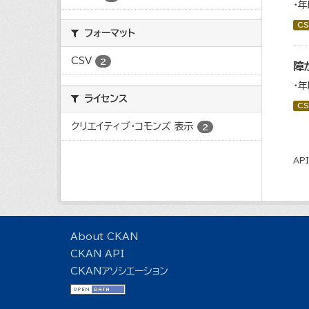
・
CS
フォーマット
CSV
2
障
・
ライセンス
CS
クリエイティブ・コモンズ 表示
2
AP
About CKAN
CKAN API
CKANアソシエーション