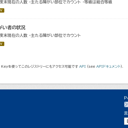
年度末現在の人数 ・主たる障がい部位でカウント ・等級は総合等級
V
がい者の状況
年度末現在の人数 ・主たる障がい部位でカウント
V
I Keyを使ってこのレジストリーにもアクセス可能です
API
(see
APIドキュメント
).
P
言