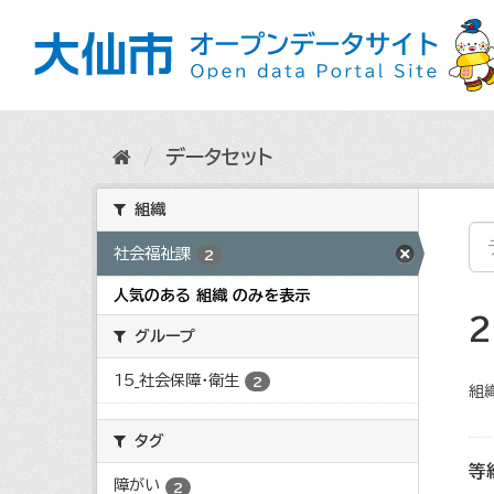
ス
キ
ッ
プ
し
て
内
データセット
容
へ
組織
社会福祉課
2
人気のある 組織 のみを表示
グループ
15_社会保障・衛生
2
組織
タグ
等
障がい
2