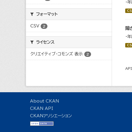
・
CS
フォーマット
CSV
2
障
・
ライセンス
CS
クリエイティブ・コモンズ 表示
2
AP
About CKAN
CKAN API
CKANアソシエーション