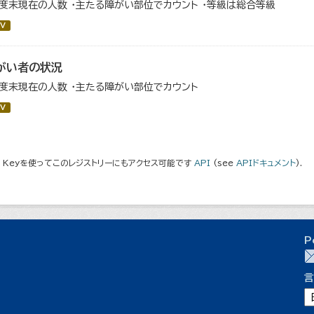
年度末現在の人数 ・主たる障がい部位でカウント ・等級は総合等級
V
がい者の状況
年度末現在の人数 ・主たる障がい部位でカウント
V
I Keyを使ってこのレジストリーにもアクセス可能です
API
(see
APIドキュメント
).
P
言