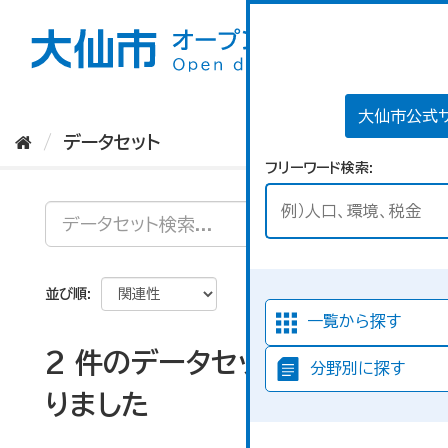
ス
キ
ッ
プ
し
て
大仙市公式
内
データセット
容
フリーワード検索
へ
並び順
一覧から探す
2 件のデータセットが見つか
分野別に探す
りました