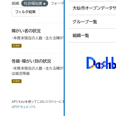
組織:
社会福祉課
フォーマット:
CSV
大仙市オープンデータサ
フィルタ結果
グループ一覧
障がい者の状況
組織一覧
・年度末現在の人数 ・主たる障がい部位でカウント
CSV
等級・障がい別の状況
・年度末現在の人数 ・主たる障がい部位でカウント ・等級
は総合等級
CSV
API Keyを使ってこのレジストリーにもアクセス可能です
API
(see
APIドキュメント
).