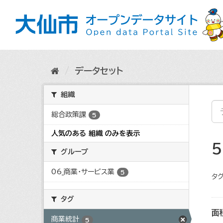
ス
キ
ッ
プ
し
て
内
データセット
容
へ
組織
総合政策課
5
人気のある 組織 のみを表示
グループ
06_商業・サービス業
5
タグ
タグ
面
商業統計
5