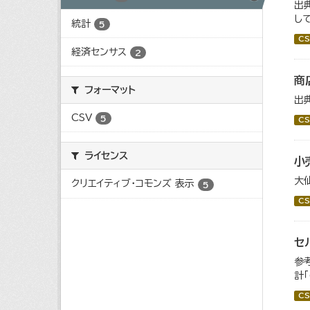
出
し
統計
5
CS
経済センサス
2
商
フォーマット
出
CSV
5
CS
ライセンス
小
大
クリエイティブ・コモンズ 表示
5
CS
セ
参
計
CS