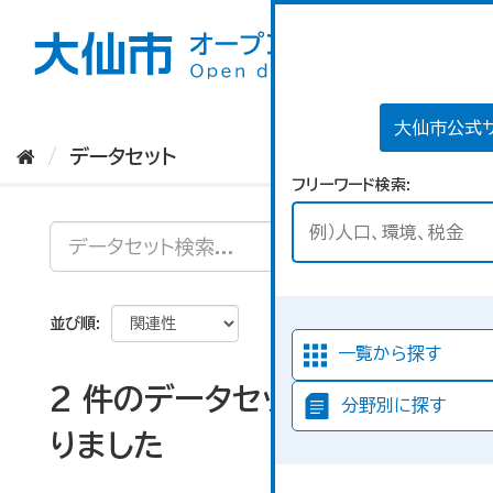
ス
キ
ッ
プ
し
て
大仙市公式
内
データセット
容
フリーワード検索
へ
並び順
一覧から探す
2 件のデータセットが見つか
分野別に探す
りました