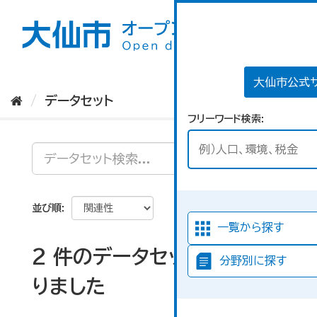
ス
キ
ッ
プ
し
て
大仙市公式
内
データセット
容
フリーワード検索
へ
並び順
一覧から探す
2 件のデータセットが見つか
分野別に探す
りました