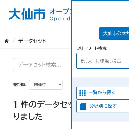
ス
キ
ッ
プ
し
て
大仙市公式
内
データセット
容
フリーワード検索
へ
並び順
一覧から探す
1 件のデータセットが見つか
分野別に探す
りました