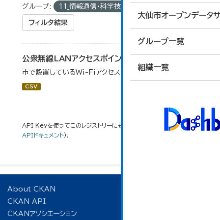
グループ:
11_情報通信・科学技術
大仙市オープンデータサ
フィルタ結果
グループ一覧
公衆無線LANアクセスポイント一覧
組織一覧
市で設置しているWi-Fiアクセスポイントの一覧です。
CSV
API Keyを使ってこのレジストリーにもアクセス可能です
API
(see
APIドキュメント
).
About CKAN
CKAN API
CKANアソシエーション