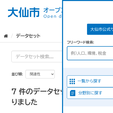
ス
キ
ッ
プ
し
て
大仙市公式
内
データセット
容
フリーワード検索
へ
並び順
一覧から探す
7 件のデータセットが見つか
分野別に探す
りました