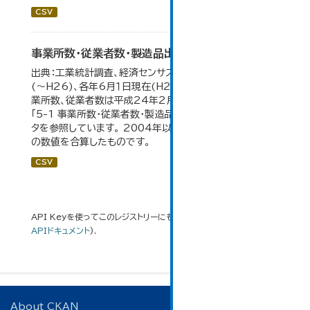
CSV
事業所数・従業者数・製造品出荷額等の推移
出典：工業統計調査、経済センサス。各年12月31日現在
(～H26)、各年6月１日現在(H27～)。 平成23年のみ事
業所数、従業者数は平成24年2月1日現在。 大仙市の統計
「5-1 事業所数・従業者数・製造品出荷額等の推移」のデー
タを参照しています。 2004年以前の数値は合併前市町村
の数値を合算したものです。
CSV
API Keyを使ってこのレジストリーにもアクセス可能です
API
(see
APIドキュメント
).
About CKAN