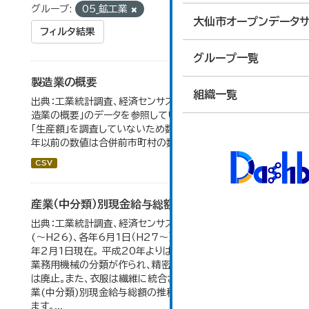
グループ:
05_鉱工業
大仙市オープンデータサ
フィルタ結果
グループ一覧
製造業の概要
組織一覧
出典：工業統計調査、経済センサス。 大仙市の統計「5-7 製
造業の概要」のデータを参照しています。 2007年以前は
「生産額」を調査していないため数値はありません。 2004
年以前の数値は合併前市町村の数値を合算したものです。
CSV
産業（中分類）別現金給与総額の推移
出典：工業統計調査、経済センサス。 各年12月31日現在
(～H26)、各年6月1日（H27～）・平成23年のみ平成24
年2月1日現在。 平成20年よりはん用機械、生産用機械、
業務用機械の分類が作られ、精密機械、一般用機械の分類
は廃止。また、衣服は繊維に統合された。 大仙市の統計「産
業(中分類)別現金給与総額の推移」のデータを参照してい
ます。...