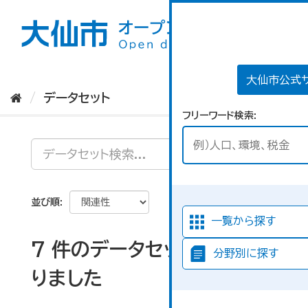
ス
キ
ッ
プ
し
て
大仙市公式
内
データセット
容
フリーワード検索
へ
並び順
一覧から探す
7 件のデータセットが見つか
分野別に探す
りました