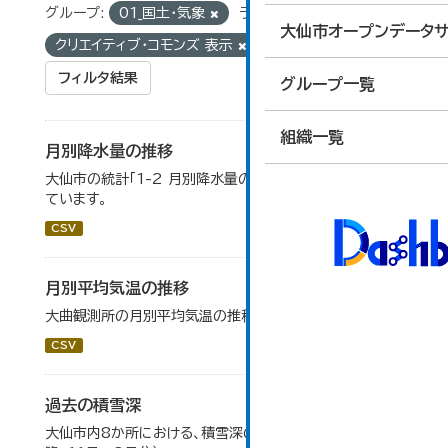
グループ:
01_国土・気象
ライセンス:
大仙市オープンデータサ
クリエイティブ・コモンズ 表示
フィルタ結果
グループ一覧
組織一覧
月別降水量の推移
大仙市の統計「1-2 月別降水量の推移」のデータを参照し
ています。
CSV
月別平均気温の推移
大曲観測所の月別平均気温の推移一覧です。
CSV
過去の積雪深
大仙市内8か所における、積雪深の一覧（平成17年度以