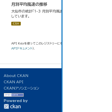
月別平均風速の推移
大仙市の統計「1-3 月別平均風速の推移」のデータを参照
しています。
CSV
API Keyを使ってこのレジストリーにもアクセス可能です
API
(see
APIドキュメント
).
About CKAN
CKAN API
CKANアソシエーション
Powered by