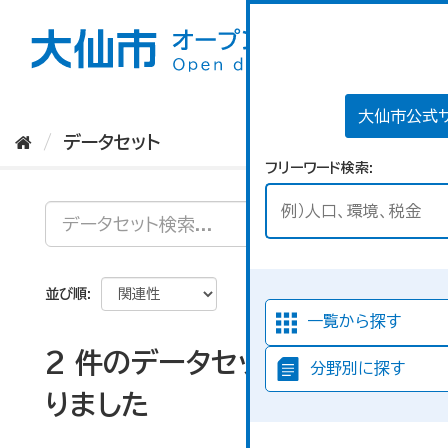
ス
キ
ッ
プ
し
て
大仙市公式
内
データセット
容
フリーワード検索
へ
並び順
一覧から探す
2 件のデータセットが見つか
分野別に探す
りました