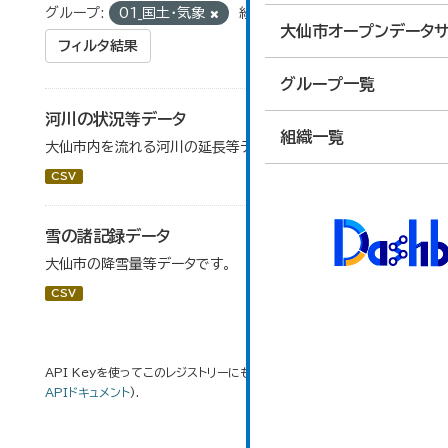
グループ:
01_国土・気象
組織:
道路河川課
大仙市オープンデータサ
フィルタ結果
グループ一覧
河川の状況等データ
組織一覧
大仙市内を流れる河川の延長等データです。
CSV
雪の諸記録データ
大仙市の降雪量等データです。
CSV
API Keyを使ってこのレジストリーにもアクセス可能です
API
(see
APIドキュメント
).