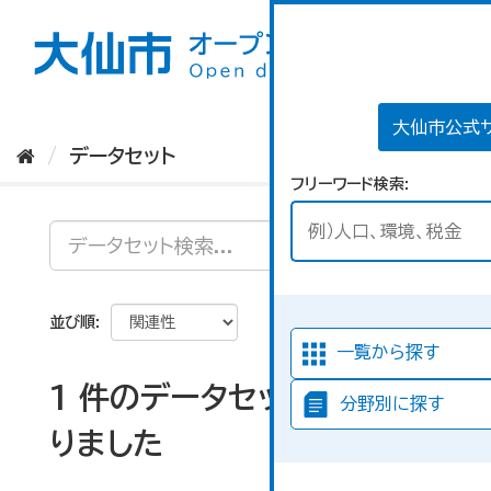
ス
キ
ッ
プ
し
て
大仙市公式
内
データセット
容
フリーワード検索
へ
並び順
一覧から探す
1 件のデータセットが見つか
分野別に探す
りました