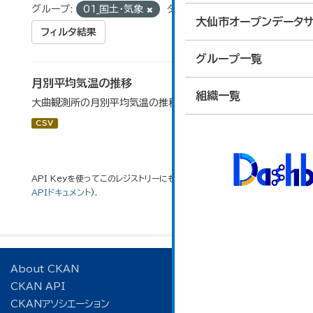
グループ:
01_国土・気象
タグ:
平均気温
大仙市オープンデータサ
フィルタ結果
グループ一覧
月別平均気温の推移
組織一覧
大曲観測所の月別平均気温の推移一覧です。
CSV
API Keyを使ってこのレジストリーにもアクセス可能です
API
(see
APIドキュメント
).
About CKAN
CKAN API
CKANアソシエーション