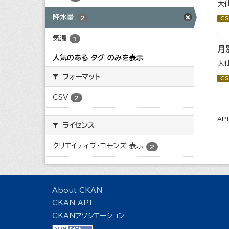
大
降水量
2
CS
気温
1
月
人気のある タグ のみを表示
大
フォーマット
CS
CSV
2
AP
ライセンス
クリエイティブ・コモンズ 表示
2
About CKAN
CKAN API
CKANアソシエーション