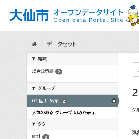
ス
キ
ッ
プ
し
て
内
データセット
容
へ
組織
総合政策課
2
グループ
01_国土・気象
2
グ
人気のある グループ のみを表示
タグ
気
統計
2