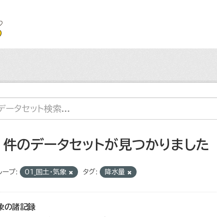
2 件のデータセットが見つかりました
ループ:
01_国土・気象
タグ:
降水量
象の諸記録