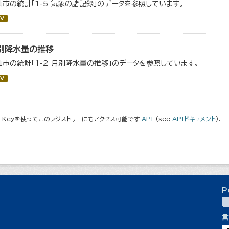
仙市の統計「1-5 気象の諸記録」のデータを参照しています。
V
別降水量の推移
仙市の統計「1-2 月別降水量の推移」のデータを参照しています。
V
I Keyを使ってこのレジストリーにもアクセス可能です
API
(see
APIドキュメント
).
P
言