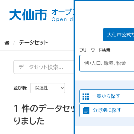
ス
キ
ッ
プ
し
て
大仙市公式
内
データセット
容
フリーワード検索
へ
並び順
一覧から探す
1 件のデータセットが見つか
分野別に探す
りました