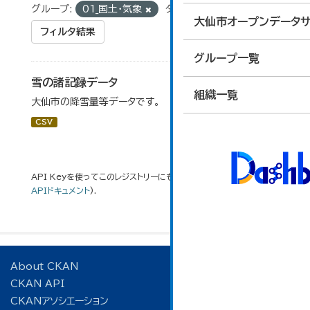
グループ:
01_国土・気象
タグ:
降雪量
大仙市オープンデータサ
フィルタ結果
グループ一覧
雪の諸記録データ
組織一覧
大仙市の降雪量等データです。
CSV
API Keyを使ってこのレジストリーにもアクセス可能です
API
(see
APIドキュメント
).
About CKAN
CKAN API
CKANアソシエーション