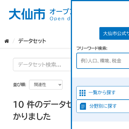
ス
キ
ッ
プ
し
て
大仙市公式
内
データセット
容
フリーワード検索
へ
並び順
一覧から探す
10 件のデータセットが見つ
分野別に探す
かりました