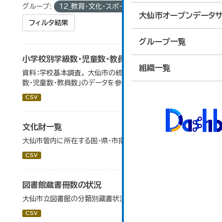
グループ:
12_教育・文化・スポーツ・生活
大仙市オープンデータサ
フィルタ結果
グループ一覧
小学校別学級数・児童数・教員数
組織一覧
資料：学校基本調査。 大仙市の統計「14-4 小学校別学級
数・児童数・教員数」のデータを参照しています。
CSV
文化財一覧
大仙市管内に所在する国・県・市指定等文化財の一覧です。
CSV
図書館蔵書冊数の状況
大仙市立図書館の分類別蔵書状況です。
CSV