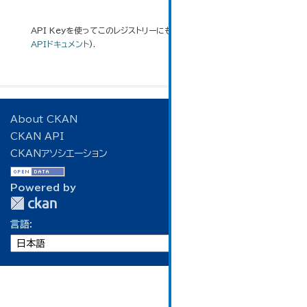
API Keyを使ってこのレジストリーにもアクセス可能です
API
(see
APIドキュメント
).
About CKAN
CKAN API
CKANアソシエーション
Powered by
言語