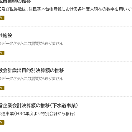
税負担額の推移
口及び世帯数は、住民基本台帳月報における各年度末現在の数字を用いて
V
共施設
のデータセットには説明がありません
V
般会計歳出目的別決算額の推移
のデータセットには説明がありません
V
営企業会計決算額の推移（下水道事業）
水道事業（H30年度より特別会計から移行）
V