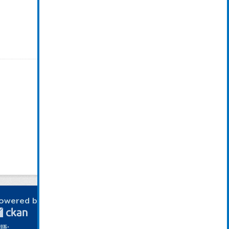
owered by
語