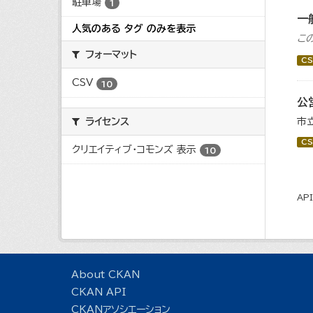
駐車場
1
一
人気のある タグ のみを表示
こ
フォーマット
CS
CSV
10
公
ライセンス
市
CS
クリエイティブ・コモンズ 表示
10
AP
About CKAN
CKAN API
CKANアソシエーション