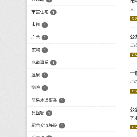
市
人
市営住宅
1
CS
市税
1
公
庁舎
1
こ
広場
1
CS
水道事業
1
一
温泉
1
こ
病院
1
CS
簡易水道事業
1
公
負担額
1
下
駅舎交流施設
1
CS