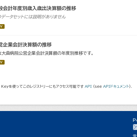
般会計年度別歳入歳出決算額の推移
のデータセットには説明がありません
V
営企業会計決算額の推移
立大曲病院公営企業会計決算額の年度別推移です。
V
I Keyを使ってこのレジストリーにもアクセス可能です
API
(see
APIドキュメント
).
P
言