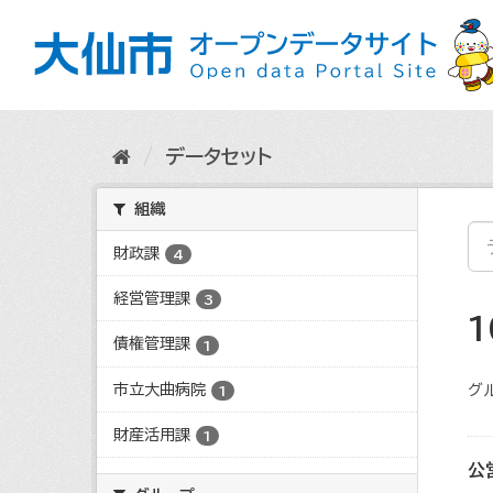
ス
キ
ッ
プ
し
て
内
データセット
容
へ
組織
財政課
4
経営管理課
3
債権管理課
1
市立大曲病院
グ
1
財産活用課
1
公