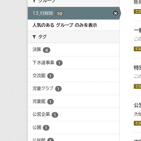
グループ
簡
CS
13_行財政
10
人気のある グループ のみを表示
一
タグ
こ
CS
決算
4
下水道事業
1
特
交流館
1
こ
CS
児童クラブ
1
児童館
1
公
大
公営企業
1
CS
公園
1
公民館
1