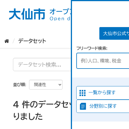
ス
キ
ッ
プ
し
て
大仙市公式
内
データセット
容
フリーワード検索
へ
並び順
一覧から探す
4 件のデータセットが見つか
分野別に探す
りました