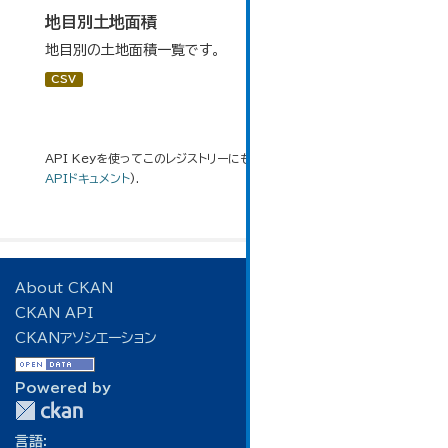
地目別土地面積
地目別の土地面積一覧です。
CSV
API Keyを使ってこのレジストリーにもアクセス可能です
API
(see
APIドキュメント
).
About CKAN
CKAN API
CKANアソシエーション
Powered by
言語