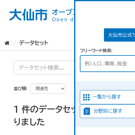
ス
キ
ッ
プ
し
て
大仙市公式
内
データセット
容
フリーワード検索
へ
並び順
一覧から探す
1 件のデータセットが見つか
分野別に探す
りました