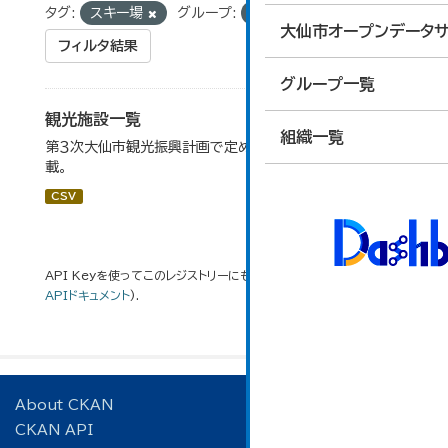
タグ:
スキー場
グループ:
10_運輸・観光
大仙市オープンデータサ
フィルタ結果
グループ一覧
観光施設一覧
組織一覧
第３次大仙市観光振興計画で定めた、主要観光施設を掲
載。
CSV
API Keyを使ってこのレジストリーにもアクセス可能です
API
(see
APIドキュメント
).
About CKAN
CKAN API