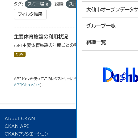
タグ:
スキー場
組織:
スポーツ振興課
大仙市オープンデータサ
フィルタ結果
グループ一覧
主要体育施設の利用状況
組織一覧
市内主要体育施設の年度ごとの利用状況データです。
CSV
API Keyを使ってこのレジストリーにもアクセス可能です
API
(see
APIドキュメント
).
About CKAN
CKAN API
CKANアソシエーション