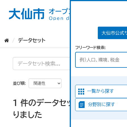
ス
キ
ッ
プ
し
て
大仙市公式
内
データセット
容
フリーワード検索
へ
並び順
一覧から探す
1 件のデータセットが見つか
分野別に探す
りました