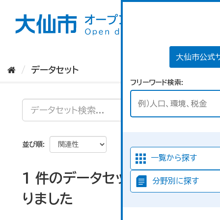
ス
キ
ッ
プ
し
て
大仙市公式
内
データセット
容
フリーワード検索
へ
並び順
一覧から探す
1 件のデータセットが見つか
分野別に探す
りました