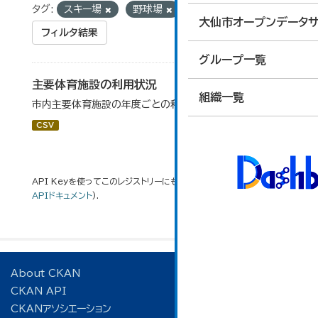
タグ:
スキー場
野球場
大仙市オープンデータサ
フィルタ結果
グループ一覧
主要体育施設の利用状況
組織一覧
市内主要体育施設の年度ごとの利用状況データです。
CSV
API Keyを使ってこのレジストリーにもアクセス可能です
API
(see
APIドキュメント
).
About CKAN
CKAN API
CKANアソシエーション