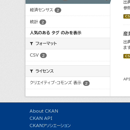
出
参
経済センサス
2
CS
統計
2
人気のある タグ のみを表示
産
出
フォーマット
ます
CSV
2
CS
ライセンス
AP
クリエイティブ・コモンズ 表示
2
About CKAN
CKAN API
CKANアソシエーション