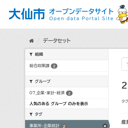
ス
キ
ッ
プ
し
て
内
データセット
容
へ
組織
総合政策課
2
グループ
07_企業・家計・経済
2
タグ
人気のある グループ のみを表示
タグ
産
事業所-企業統計
2