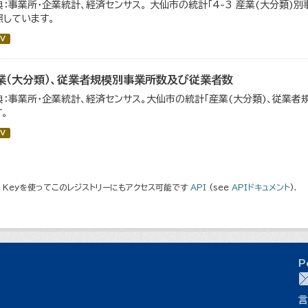
典：事業所・企業統計、経済センサス。 大仙市の統計「4-3 産業(大分類
照しています。
V
業（大分類）、従業者規模別事業所数及び従業者数
典：事業所・企業統計、経済センサス。大仙市の統計「産業(大分類)、従業
。
V
I Keyを使ってこのレジストリーにもアクセス可能です
API
(see
APIドキュメント
).
P
言