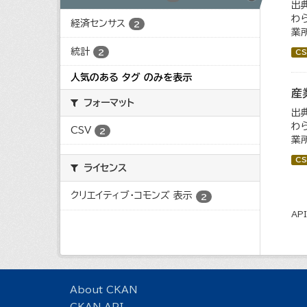
出
わ
経済センサス
2
業所
統計
2
CS
人気のある タグ のみを表示
産
フォーマット
出
わ
CSV
2
業所
CS
ライセンス
クリエイティブ・コモンズ 表示
2
AP
About CKAN