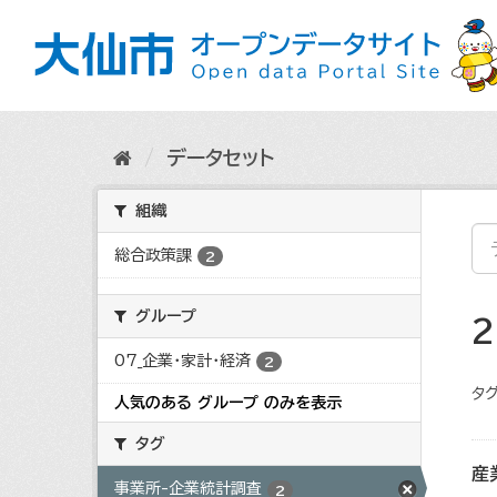
ス
キ
ッ
プ
し
て
内
データセット
容
へ
組織
総合政策課
2
グループ
07_企業・家計・経済
2
タグ
人気のある グループ のみを表示
タグ
産
事業所-企業統計調査
2