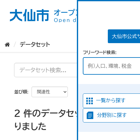
ス
キ
ッ
プ
し
て
大仙市公式
内
データセット
容
フリーワード検索
へ
並び順
一覧から探す
2 件のデータセットが見つか
分野別に探す
りました