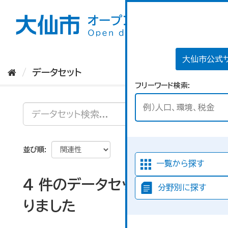
ス
キ
ッ
プ
し
て
大仙市公式
内
データセット
容
フリーワード検索
へ
並び順
一覧から探す
4 件のデータセットが見つか
分野別に探す
りました