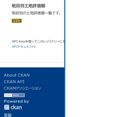
地目別土地評価額
地目別の土地評価額一覧です。
CSV
API Keyを使ってこのレジストリーにもアクセス可能です
API
(see
APIドキュメント
).
About CKAN
CKAN API
CKANアソシエーション
Powered by
言語