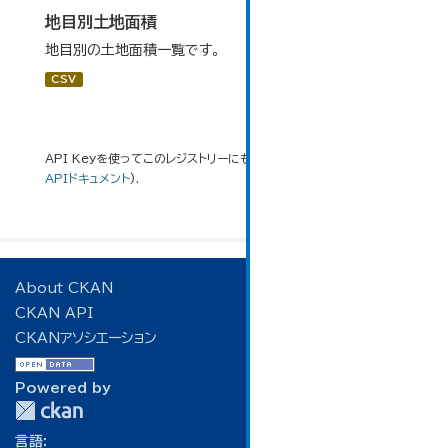
地目別土地面積
地目別の土地面積一覧です。
CSV
API Keyを使ってこのレジストリーにもアクセス可能です
API
(see
APIドキュメント
).
About CKAN
CKAN API
CKANアソシエーション
Powered by
言語