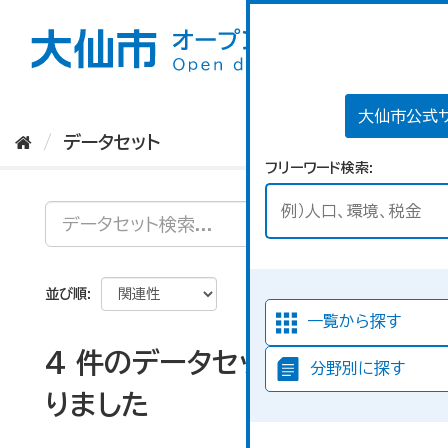
ス
キ
ッ
プ
し
て
大仙市公式
内
データセット
容
フリーワード検索
へ
並び順
一覧から探す
4 件のデータセットが見つか
分野別に探す
りました