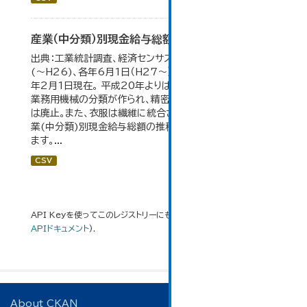
産業（中分類）別現金給与総額の推移
出典：工業統計調査、経済センサス。 各年12月31日現在
(～H26)、各年6月1日（H27～）・平成23年のみ平成24
年2月1日現在。 平成20年よりはん用機械、生産用機械、
業務用機械の分類が作られ、精密機械、一般用機械の分類
は廃止。また、衣服は繊維に統合された。 大仙市の統計「産
業(中分類)別現金給与総額の推移」のデータを参照してい
ます。...
CSV
API Keyを使ってこのレジストリーにもアクセス可能です
API
(see
APIドキュメント
).
About CKAN