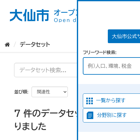
ス
キ
ッ
プ
し
て
大仙市公式
内
データセット
容
フリーワード検索
へ
並び順
一覧から探す
7 件のデータセットが見つか
分野別に探す
りました