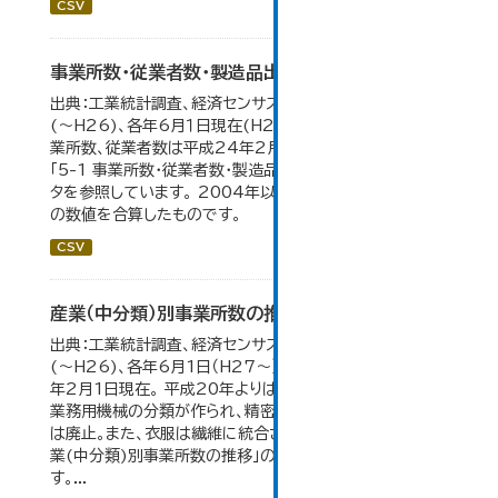
CSV
事業所数・従業者数・製造品出荷額等の推移
出典：工業統計調査、経済センサス。各年12月31日現在
(～H26)、各年6月１日現在(H27～)。 平成23年のみ事
業所数、従業者数は平成24年2月1日現在。 大仙市の統計
「5-1 事業所数・従業者数・製造品出荷額等の推移」のデー
タを参照しています。 2004年以前の数値は合併前市町村
の数値を合算したものです。
CSV
産業（中分類）別事業所数の推移
出典：工業統計調査、経済センサス。各年12月31日現在
(～H26)、各年6月1日（H27～）・平成23年のみ平成24
年2月1日現在。 平成20年よりはん用機械、生産用機械、
業務用機械の分類が作られ、精密機械、一般用機械の分類
は廃止。また、衣服は繊維に統合された。 大仙市の統計「産
業(中分類)別事業所数の推移」のデータを参照していま
す。...