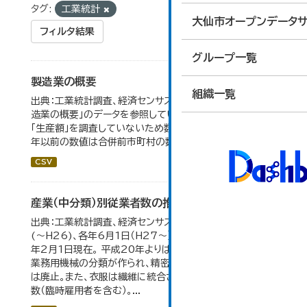
タグ:
工業統計
大仙市オープンデータサ
フィルタ結果
グループ一覧
製造業の概要
組織一覧
出典：工業統計調査、経済センサス。 大仙市の統計「5-7 製
造業の概要」のデータを参照しています。 2007年以前は
「生産額」を調査していないため数値はありません。 2004
年以前の数値は合併前市町村の数値を合算したものです。
CSV
産業（中分類）別従業者数の推移
出典：工業統計調査、経済センサス。 各年12月31日現在
(～H26)、各年6月1日（H27～）・平成23年のみ平成24
年2月1日現在。 平成20年よりはん用機械、生産用機械、
業務用機械の分類が作られ、精密機械、一般用機械の分類
は廃止。また、衣服は繊維に統合された。 数値は総従業者
数（臨時雇用者を含む）。...